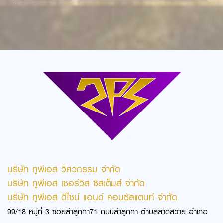
บริษัท ทูพีเอส วิศวกรรม จำกัด
บริษัท ทูพีเอส เซอร์วิส ซิสเต็มส์ จำกัด
บริษัท ทูพีเอส ดีไซน์ แอนด์ คอนซัลแตนท์ จำกัด
99/18 หมู่ที่ 3 ซอยลำลูกกา71 ถนนลำลูกกา ตำบลลาดสวาย อำเภอ