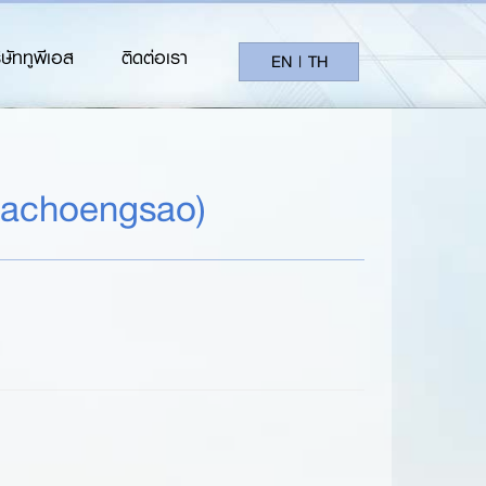
ิษัททูพีเอส
ติดต่อเรา
EN
|
TH
achoengsao)